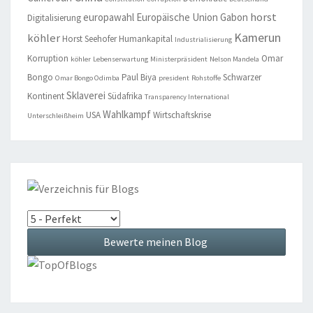
horst
europawahl
Europäische Union
Gabon
Digitalisierung
Kamerun
köhler
Horst Seehofer
Humankapital
Industrialisierung
Korruption
Omar
köhler
Lebenserwartung
Ministerpräsident
Nelson Mandela
Bongo
Paul Biya
Schwarzer
Omar Bongo Odimba
president
Rohstoffe
Sklaverei
Kontinent
Südafrika
Transparency International
Wahlkampf
USA
Wirtschaftskrise
Unterschleißheim