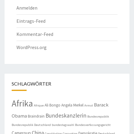
Anmelden
Eintrags-Feed
Kommentar-Feed
WordPress.org
SCHLAGWÖRTER
Afrika
Barack
Ali Bongo
Angela Merkel
Afrique
Armut
Bundeskanzlerin
Obama
Braindrain
Bundesrepublik
Bundesrepublik Deutschland
bundestagswahl
Bundesverfassungsgericht
China
Cameroun
Demokratie
Constitution
Corruption
Deutschland