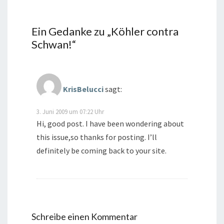
Ein Gedanke zu „
Köhler contra
Schwan!
“
KrisBelucci
sagt:
3. Juni 2009 um 07:22 Uhr
Hi, good post. I have been wondering about
this issue,so thanks for posting. I’ll
definitely be coming back to your site.
Schreibe einen Kommentar