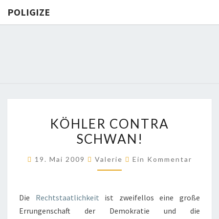
POLIGIZE
POLIGIZE
About
Economy,
Politics,
Diplomacy,
Migration
& Africa
KÖHLER
KÖHLER CONTRA
CONTRA
SCHWAN!
SCHWAN!
Kommentare
19. Mai 2009
Valerie
Ein Kommentar
Die
Rechtstaatlichkeit
ist zweifellos eine große
Errungenschaft der Demokratie und die