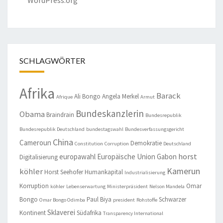
WordPress.org
SCHLAGWÖRTER
Afrika
Barack
Ali Bongo
Angela Merkel
Afrique
Armut
Bundeskanzlerin
Obama
Braindrain
Bundesrepublik
Bundesrepublik Deutschland
bundestagswahl
Bundesverfassungsgericht
China
Cameroun
Demokratie
Constitution
Corruption
Deutschland
horst
europawahl
Europäische Union
Gabon
Digitalisierung
Kamerun
köhler
Horst Seehofer
Humankapital
Industrialisierung
Korruption
Omar
köhler
Lebenserwartung
Ministerpräsident
Nelson Mandela
Bongo
Paul Biya
Schwarzer
Omar Bongo Odimba
president
Rohstoffe
Sklaverei
Kontinent
Südafrika
Transparency International