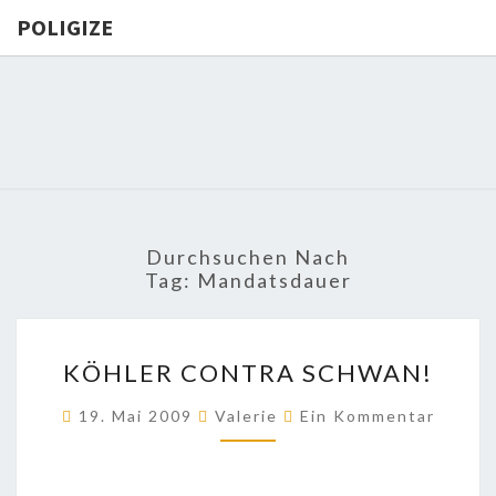
POLIGIZE
POLIGIZE
About
Economy,
Politics,
Diplomacy,
Migration
& Africa
Durchsuchen Nach
Tag:
Mandatsdauer
KÖHLER
KÖHLER CONTRA SCHWAN!
CONTRA
SCHWAN!
Kommentare
19. Mai 2009
Valerie
Ein Kommentar