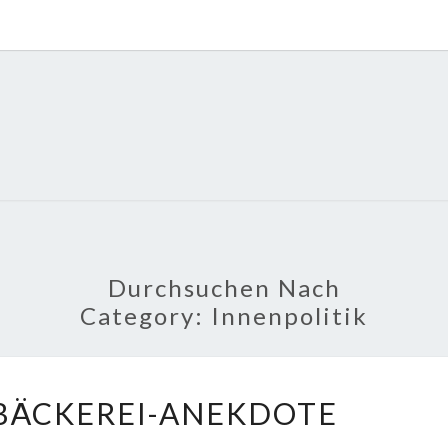
POLI
About
Economy,
Politics,
Diplomacy,
Migration
& Africa
Durchsuchen Nach
Category:
Innenpolitik
LINDNERS
BÄCKEREI-ANEKDOTE
BÄCKEREI-