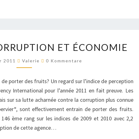
CAMEROUN
ORRUPTION ET ÉCONOMIE
–
CORRUPTION
Kommentare
r 2011
Valerie
0 Kommentare
ET
ÉCONOMIE
n de porter des fruits? Un regard sur l’indice de perception
rency International pour l’année 2011 en fait preuve. Les
 sur sa lutte acharnée contre la corruption plus connue
vier“, sont effectivement entrain de porter des fruits.
 146 ème rang sur les indices de 2009 et 2010 avec 2,2
ruption de cette agence…