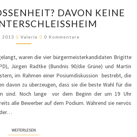
POLITIKVERDROSSENHEIT?
SSENHEIT? DAVON KEINE
DAVON
NTERSCHLEISSHEIM
KEINE
SPUR
Kommentare
r 2013
Valerie
0 Kommentare
IN
UNTERSCHLEISSHEIM
langt, waren die vier bürgermeisterkandidaten Brigitte
SPD), Jürgen Radtke (Bundnis 90/die Grüne) und Martin
gestern, im Rahmen einer Posiumdiskussion bestrebt, die
 davon zu überzeugen, dass sie die beste Wahl für die
eim sind. Noch lange vor dem Beginn der um 19 Uhr
reits alle Bewerber auf dem Podium. Während sie nervös
h der…
WEITERLESEN
WEITERLESEN