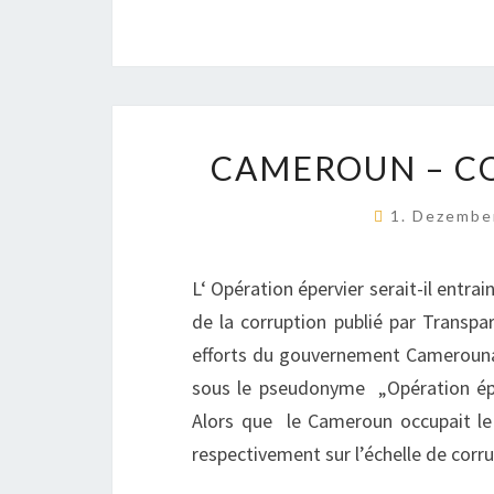
CAMEROUN – C
1. Dezembe
L‘ Opération épervier serait-il entrai
de la corruption publié par Transpa
efforts du gouvernement Camerounais
sous le pseudonyme „Opération éper
Alors que le Cameroun occupait le
respectivement sur l’échelle de cor