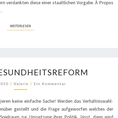
dern verdankten diese einer staaltlichen Vorgabe. À Propos
n…
WEITERLESEN
WEITERLESEN
OBAMAS
ESUNDHEITSREFORM
GESUNDHEITSREFORM
Kommentare
 2010
Valerie
Ein Kommentar
gieren keine einfache Sache! Werden das Verhältniswahl-
über gestellt und die Frage aufgeworfen welches der
Spielraum zur Umsetzung ihrer Politik lässt, dann wird