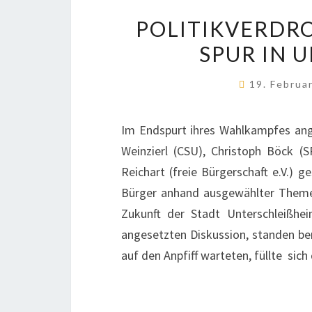
POLITIKVERDRO
SPUR IN U
19. Februa
Im Endspurt ihres Wahlkampfes ange
Weinzierl (CSU), Christoph Böck (
Reichart (freie Bürgerschaft e.V.) 
Bürger anhand ausgewählter Themen
Zukunft der Stadt Unterschleißh
angesetzten Diskussion, standen be
auf den Anpfiff warteten, füllte sic