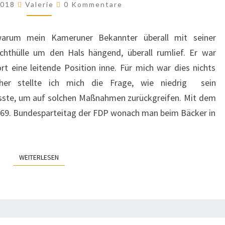
ANEKDOTE
Kommentare
2018
Valerie
0 Kommentare
warum mein Kameruner Bekannter überall mit seiner
sichthülle um den Hals hängend, überall rumlief. Er war
t eine leitende Position inne. Für mich war dies nichts
aher stellte ich mich die Frage, wie niedrig sein
üsste, um auf solchen Maßnahmen zurückgreifen. Mit dem
 69. Bundesparteitag der FDP wonach man beim Bäcker in
WEITERLESEN
WEITERLESEN