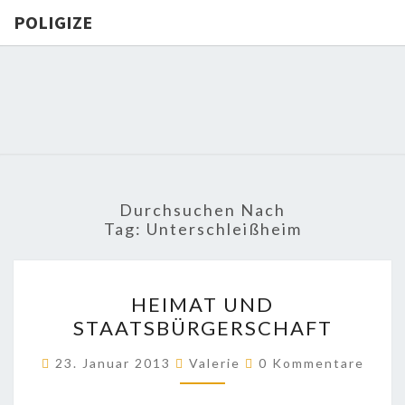
POLIGIZE
POLIGIZE
About
Economy,
Politics,
Diplomacy,
Migration
& Africa
Durchsuchen Nach
Tag:
Unterschleißheim
HEIMAT
HEIMAT UND
UND
STAATSBÜRGERSCHAFT
STAATSBÜRGERSCHAFT
Kommentare
23. Januar 2013
Valerie
0 Kommentare