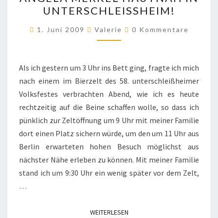
MERKEL
UNTERSCHLEISSHEIM!
HAUTNAH
IN
Kommentare
1. Juni 2009
Valerie
0 Kommentare
UNTERSCHLEISSHEIM!
Als ich gestern um 3 Uhr ins Bett ging, fragte ich mich
nach einem im Bierzelt des 58. unterschleißheimer
Volksfestes verbrachten Abend, wie ich es heute
rechtzeitig auf die Beine schaffen wolle, so dass ich
pünklich zur Zeltöffnung um 9 Uhr mit meiner Familie
dort einen Platz sichern würde, um den um 11 Uhr aus
Berlin erwarteten hohen Besuch möglichst aus
nächster Nähe erleben zu können. Mit meiner Familie
stand ich um 9:30 Uhr ein wenig später vor dem Zelt,
…
WEITERLESEN
WEITERLESEN