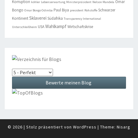
Korruption
Omar
köhler
Lebenserwartung
Ministerpräsident
Nelson Mandela
Bongo
Paul Biya
Schwarzer
Omar Bongo Odimba
president
Rohstoffe
Sklaverei
Kontinent
Südafrika
Transparency International
Wahlkampf
USA
Wirtschaftskrise
Unterschleißheim
© 2026
|
Stolz präsentiert von
WordPress
|
Theme:
Nisarg