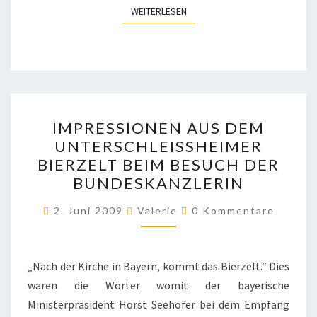
WEITERLESEN
WEITERLESEN
IMPRESSIONEN
IMPRESSIONEN AUS DEM
AUS
UNTERSCHLEISSHEIMER B
DEM
IERZELT BEIM BESUCH DER B
UNTERSCHLEISSHEIMER B
UNDESKANZLERIN
IERZELT B
Kommentare
EIM B
2. Juni 2009
Valerie
0 Kommentare
ESUCH D
ER B
„Nach der Kirche in Bayern, kommt das Bierzelt.“ Dies
UNDESKANZLERIN
waren die Wörter womit der bayerische
Ministerpräsident Horst Seehofer bei dem Empfang