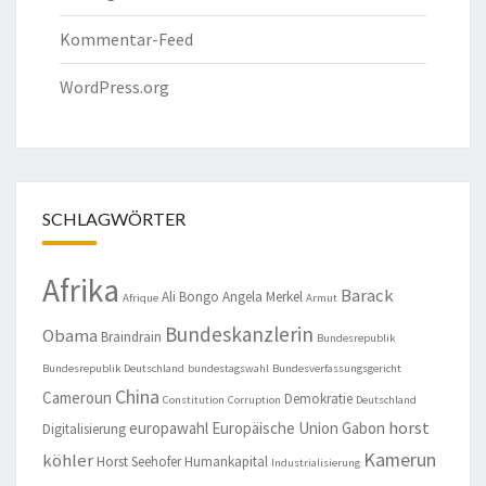
Kommentar-Feed
WordPress.org
SCHLAGWÖRTER
Afrika
Barack
Ali Bongo
Angela Merkel
Afrique
Armut
Bundeskanzlerin
Obama
Braindrain
Bundesrepublik
Bundesrepublik Deutschland
bundestagswahl
Bundesverfassungsgericht
China
Cameroun
Demokratie
Constitution
Corruption
Deutschland
horst
europawahl
Europäische Union
Gabon
Digitalisierung
Kamerun
köhler
Horst Seehofer
Humankapital
Industrialisierung