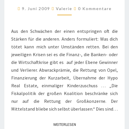
WIRTSCHAFTSKRISE
Kommentare
9. Juni 2009
Valerie
0 Kommentare
–
BALD
SOZIALKRISE?
Aus den Schwächen der einen entspringen oft die
Stärken für die anderen. Anders formuliert: Was dich
tötet kann mich unter Umständen retten. Bei den
jeweiligen Krisen sei es die Finanz-, die Banken- oder
die Wirtschaftkrise gibt es auf jeder Ebene Gewinner
und Verlierer. Abwrackprämie, die Rettung von Opel,
Finanzierung der Kurzarbeit, Übernahme der Hypo
Real Estate, einmaliger Kinderzuschuss … „Die
Fiskalpolitik der großen Koalition beschränke sich
nur auf die Rettung der Großkonzerne. Der
Mittelstand bliebe sich selbst überlassen.“ Dies sind…
WEITERLESEN
WEITERLESEN