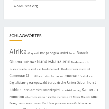
WordPress.org
SCHLAGWÖRTER
Afrika
Barack
Ali Bongo
Angela Merkel
Afrique
Armut
Bundeskanzlerin
Obama
Braindrain
Bundesrepublik
Bundesrepublik Deutschland
bundestagswahl
Bundesverfassungsgericht
China
Cameroun
Demokratie
Constitution
Corruption
Deutschland
horst
europawahl
Europäische Union
Gabon
Digitalisierung
Kamerun
köhler
Horst Seehofer
Humankapital
Industrialisierung
Korruption
Omar
köhler
Lebenserwartung
Ministerpräsident
Nelson Mandela
Bongo
Paul Biya
Schwarzer
Omar Bongo Odimba
president
Rohstoffe