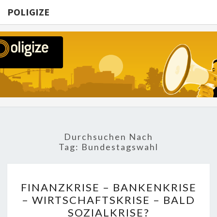
POLIGIZE
POLIGIZE
About
Economy,
Politics,
Diplomacy,
Migration
& Africa
Durchsuchen Nach
Tag:
Bundestagswahl
FINANZKRISE
FINANZKRISE – BANKENKRISE
–
– WIRTSCHAFTSKRISE – BALD
BANKENKRISE
SOZIALKRISE?
–