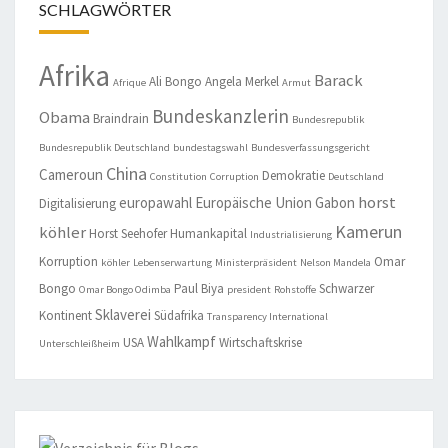
SCHLAGWÖRTER
Afrika
Barack
Ali Bongo
Angela Merkel
Afrique
Armut
Bundeskanzlerin
Obama
Braindrain
Bundesrepublik
Bundesrepublik Deutschland
bundestagswahl
Bundesverfassungsgericht
China
Cameroun
Demokratie
Constitution
Corruption
Deutschland
horst
europawahl
Europäische Union
Gabon
Digitalisierung
Kamerun
köhler
Horst Seehofer
Humankapital
Industrialisierung
Korruption
Omar
köhler
Lebenserwartung
Ministerpräsident
Nelson Mandela
Bongo
Paul Biya
Schwarzer
Omar Bongo Odimba
president
Rohstoffe
Sklaverei
Kontinent
Südafrika
Transparency International
Wahlkampf
USA
Wirtschaftskrise
Unterschleißheim