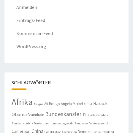
Anmelden
Eintrags-Feed
Kommentar-Feed
WordPress.org
SCHLAGWÖRTER
Afrika
Barack
Ali Bongo
Angela Merkel
Afrique
Armut
Bundeskanzlerin
Obama
Braindrain
Bundesrepublik
Bundesrepublik Deutschland
bundestagswahl
Bundesverfassungsgericht
China
Cameroun
Demokratie
Constitution
Corruption
Deutschland