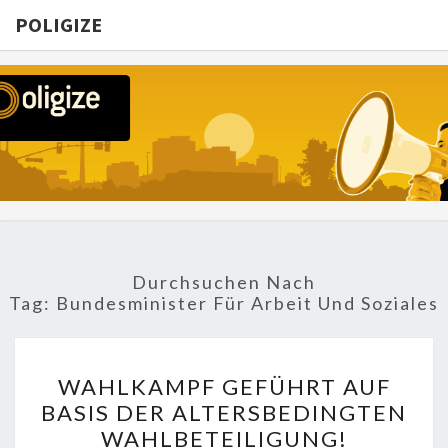
POLIGIZE
POLIGIZE
About
Economy,
Politics,
Diplomacy,
Migration
& Africa
Durchsuchen Nach
Tag:
Bundesminister Für Arbeit Und Soziales
WAHLKAMPF
WAHLKAMPF GEFÜHRT AUF
GEFÜHRT
BASIS DER ALTERSBEDINGTEN
AUF
WAHLBETEILIGUNG!
BASIS