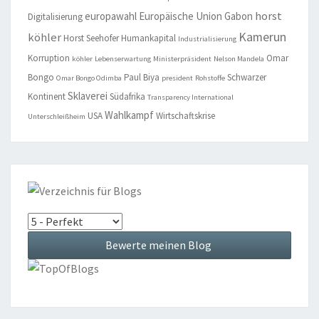
horst
europawahl
Europäische Union
Gabon
Digitalisierung
Kamerun
köhler
Horst Seehofer
Humankapital
Industrialisierung
Korruption
Omar
köhler
Lebenserwartung
Ministerpräsident
Nelson Mandela
Bongo
Paul Biya
Schwarzer
Omar Bongo Odimba
president
Rohstoffe
Sklaverei
Kontinent
Südafrika
Transparency International
Wahlkampf
USA
Wirtschaftskrise
Unterschleißheim