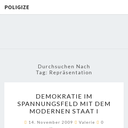
POLIGIZE
POLIGIZE
About
Economy,
Politics,
Diplomacy,
Migration
& Africa
Durchsuchen Nach
Tag:
Repräsentation
DEMOKRATIE
DEMOKRATIE IM
IM
SPANNUNGSFELD MIT DEM
SPANNUNGSFELD
MODERNEN STAAT I
MIT
DEM
Kommentar
14. November 2009
Valerie
0