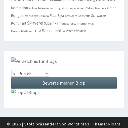
Industrialisierung
Korruption
Omar
köhler
Lebenserwartung
Ministerpräsident
Nelson Mandela
Bongo
Paul Biya
Schwarzer
Omar Bongo Odimba
president
Rohstoffe
Sklaverei
Kontinent
Südafrika
Transparency International
Wahlkampf
USA
Wirtschaftskrise
Unterschleißheim
© 2026
|
Stolz präsentiert von
WordPress
|
Theme:
Nisarg