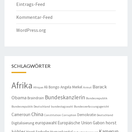
Eintrags-Feed
Kommentar-Feed
WordPress.org
SCHLAGWÖRTER
Afrika
Barack
Ali Bongo
Angela Merkel
Afrique
Armut
Bundeskanzlerin
Obama
Braindrain
Bundesrepublik
Bundesrepublik Deutschland
bundestagswahl
Bundesverfassungsgericht
China
Cameroun
Demokratie
Constitution
Corruption
Deutschland
horst
europawahl
Europäische Union
Gabon
Digitalisierung
Kamerun
köhler
Horst Seehofer
Humankapital