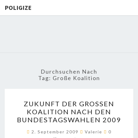
POLIGIZE
POLIGIZE
About
Economy,
Politics,
Diplomacy,
Migration
& Africa
Durchsuchen Nach
Tag:
Große Koalition
ZUKUNFT
ZUKUNFT DER GROSSEN K
DER
OALITION NACH DEN B
GROSSEN K
UNDESTAGSWAHLEN 2009
OALITION N
ACH D
Kommentare
2. September 2009
Valerie
0