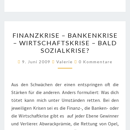
FINANZKRISE
FINANZKRISE – BANKENKRISE
–
– WIRTSCHAFTSKRISE – BALD
BANKENKRISE
SOZIALKRISE?
–
WIRTSCHAFTSKRISE
Kommentare
9. Juni 2009
Valerie
0 Kommentare
–
BALD
SOZIALKRISE?
Aus den Schwächen der einen entspringen oft die
Stärken für die anderen. Anders formuliert: Was dich
tötet kann mich unter Umständen retten. Bei den
jeweiligen Krisen sei es die Finanz-, die Banken- oder
die Wirtschaftkrise gibt es auf jeder Ebene Gewinner
und Verlierer. Abwrackprämie, die Rettung von Opel,