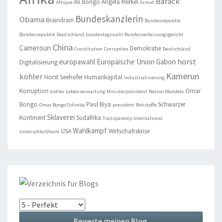
Barack
Ali Bongo
Angela Merkel
Afrique
Armut
Bundeskanzlerin
Obama
Braindrain
Bundesrepublik
Bundesrepublik Deutschland
bundestagswahl
Bundesverfassungsgericht
China
Cameroun
Demokratie
Constitution
Corruption
Deutschland
horst
europawahl
Europäische Union
Gabon
Digitalisierung
Kamerun
köhler
Horst Seehofer
Humankapital
Industrialisierung
Korruption
Omar
köhler
Lebenserwartung
Ministerpräsident
Nelson Mandela
Bongo
Paul Biya
Schwarzer
Omar Bongo Odimba
president
Rohstoffe
Sklaverei
Kontinent
Südafrika
Transparency International
Wahlkampf
USA
Wirtschaftskrise
Unterschleißheim