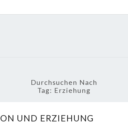
POLI
About
Economy,
Politics,
Diplomacy,
Migration
& Africa
Durchsuchen Nach
Tag:
Erziehung
INTEGRATION
ION UND ERZIEHUNG
UND