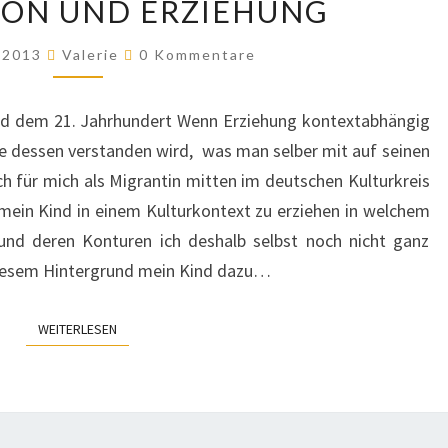
ION UND ERZIEHUNG
UND
ERZIEHUNG
Kommentare
r 2013
Valerie
0 Kommentare
und dem 21. Jahrhundert Wenn Erziehung kontextabhängig
be dessen verstanden wird, was man selber mit auf seinen
 für mich als Migrantin mitten im deutschen Kulturkreis
 mein Kind in einem Kulturkontext zu erziehen in welchem
 und deren Konturen ich deshalb selbst noch nicht ganz
 diesem Hintergrund mein Kind dazu…
WEITERLESEN
WEITERLESEN