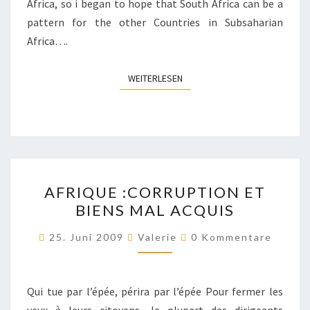
Africa, so i began to hope that South Africa can be a
pattern for the other Countries in Subsaharian
Africa….
WEITERLESEN
WEITERLESEN
AFRIQUE
AFRIQUE :CORRUPTION ET
:CORRUPTION
BIENS MAL ACQUIS
ET
BIENS
Kommentare
25. Juni 2009
Valerie
0 Kommentare
MAL
ACQUIS
Qui tue par l’épée, périra par l’épée Pour fermer les