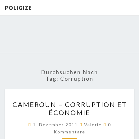
POLIGIZE
POLIGIZE
About
Economy,
Politics,
Diplomacy,
Migration
& Africa
Durchsuchen Nach
Tag:
Corruption
CAMEROUN
CAMEROUN – CORRUPTION ET
–
ÉCONOMIE
CORRUPTION
ET
Kommentare
1. Dezember 2011
Valerie
0
ÉCONOMIE
Kommentare