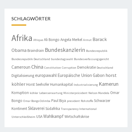
SCHLAGWÖRTER
Afrika
Barack
Ali Bongo
Angela Merkel
Afrique
Armut
Bundeskanzlerin
Obama
Braindrain
Bundesrepublik
Bundesrepublik Deutschland
bundestagswahl
Bundesverfassungsgericht
China
Cameroun
Demokratie
Constitution
Corruption
Deutschland
horst
europawahl
Europäische Union
Gabon
Digitalisierung
Kamerun
köhler
Horst Seehofer
Humankapital
Industrialisierung
Korruption
Omar
köhler
Lebenserwartung
Ministerpräsident
Nelson Mandela
Bongo
Paul Biya
Schwarzer
Omar Bongo Odimba
president
Rohstoffe
Sklaverei
Kontinent
Südafrika
Transparency International
Wahlkampf
USA
Wirtschaftskrise
Unterschleißheim