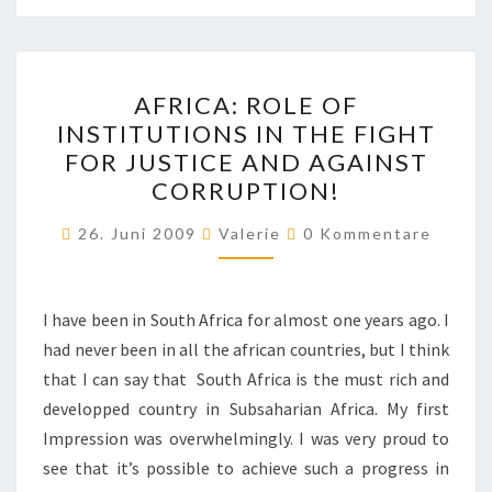
AFRICA:
AFRICA: ROLE OF
ROLE
INSTITUTIONS IN THE FIGHT
OF
FOR JUSTICE AND AGAINST
INSTITUTIONS
CORRUPTION!
IN
Kommentare
THE
26. Juni 2009
Valerie
0 Kommentare
FIGHT
FOR
I have been in South Africa for almost one years ago. I
JUSTICE
had never been in all the african countries, but I think
AND
that I can say that South Africa is the must rich and
AGAINST
developped country in Subsaharian Africa. My first
CORRUPTION!
Impression was overwhelmingly. I was very proud to
see that it’s possible to achieve such a progress in