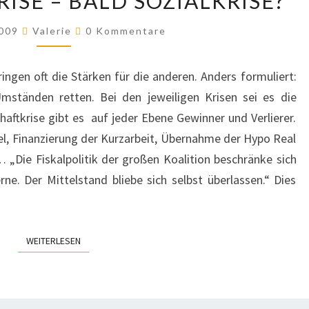
ISE – BALD SOZIALKRISE?
BANKENKRISE
–
Kommentare
2009
Valerie
0 Kommentare
WIRTSCHAFTSKRISE
–
ngen oft die Stärken für die anderen. Anders formuliert:
BALD
ständen retten. Bei den jeweiligen Krisen sei es die
SOZIALKRISE?
haftkrise gibt es auf jeder Ebene Gewinner und Verlierer.
l, Finanzierung der Kurzarbeit, Übernahme der Hypo Real
 „Die Fiskalpolitik der großen Koalition beschränke sich
e. Der Mittelstand bliebe sich selbst überlassen.“ Dies
WEITERLESEN
WEITERLESEN