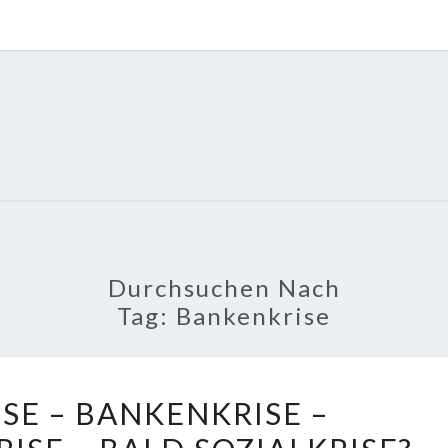
POLI
About
Economy,
Politics,
Diplomacy,
Migration
& Africa
Durchsuchen Nach
Tag:
Bankenkrise
FINANZKRISE
SE – BANKENKRISE –
–