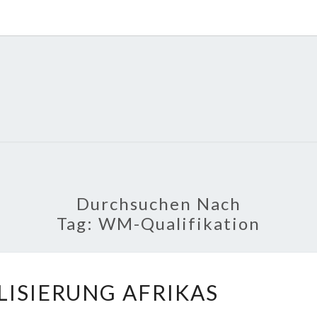
POLI
About
Economy,
Politics,
Diplomacy,
Migration
& Africa
Durchsuchen Nach
Tag:
WM-Qualifikation
PAUSCHALISIERUNG
LISIERUNG AFRIKAS
AFRIKAS