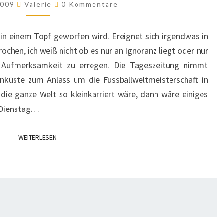
Kommentare
 2009
Valerie
0 Kommentare
a in einem Topf geworfen wird. Ereignet sich irgendwas in
ochen, ich weiß nicht ob es nur an Ignoranz liegt oder nur
e Aufmerksamkeit zu erregen. Die Tageszeitung nimmt
inküste zum Anlass um die Fussballweltmeisterschaft in
 die ganze Welt so kleinkarriert wäre, dann wäre einiges
m Dienstag…
WEITERLESEN
WEITERLESEN