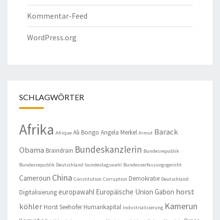
Kommentar-Feed
WordPress.org
SCHLAGWÖRTER
Afrika
Barack
Ali Bongo
Angela Merkel
Afrique
Armut
Bundeskanzlerin
Obama
Braindrain
Bundesrepublik
Bundesrepublik Deutschland
bundestagswahl
Bundesverfassungsgericht
China
Cameroun
Demokratie
Constitution
Corruption
Deutschland
horst
europawahl
Europäische Union
Gabon
Digitalisierung
Kamerun
köhler
Horst Seehofer
Humankapital
Industrialisierung