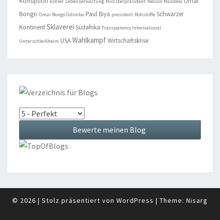
Korruption
Omar
köhler
Lebenserwartung
Ministerpräsident
Nelson Mandela
Bongo
Paul Biya
Schwarzer
Omar Bongo Odimba
president
Rohstoffe
Sklaverei
Kontinent
Südafrika
Transparency International
Wahlkampf
USA
Wirtschaftskrise
Unterschleißheim
© 2026
|
Stolz präsentiert von
WordPress
|
Theme:
Nisarg