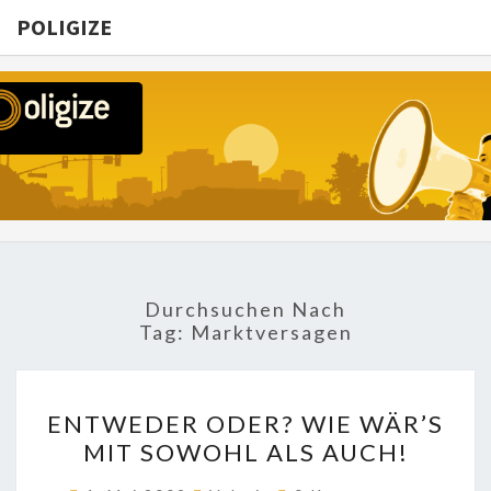
POLIGIZE
POLIGIZE
About
Economy,
Politics,
Diplomacy,
Migration
& Africa
Durchsuchen Nach
Tag:
Marktversagen
ENTWEDER
ENTWEDER ODER? WIE WÄR’S
ODER?
MIT SOWOHL ALS AUCH!
WIE
WÄR’S
Kommentare