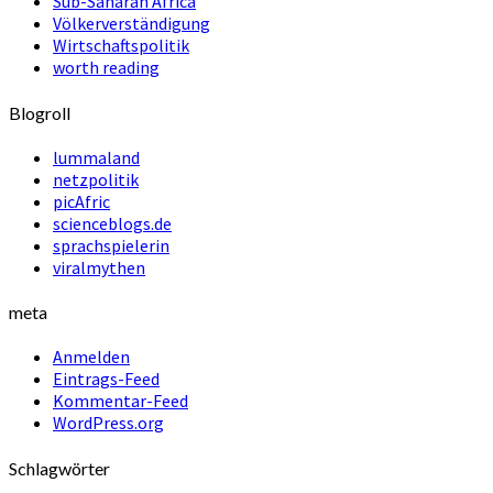
Sub-Saharan Africa
Völkerverständigung
Wirtschaftspolitik
worth reading
Blogroll
lummaland
netzpolitik
picAfric
scienceblogs.de
sprachspielerin
viralmythen
meta
Anmelden
Eintrags-Feed
Kommentar-Feed
WordPress.org
Schlagwörter