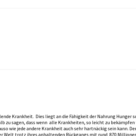
tion & africa
lende Krankheit. Dies liegt an die Fähigkeit der Nahrung Hunger 
lb zu sagen, dass wenn alle Krankheiten, so leicht zu bekämpfen
enauso wie jede andere Krankheit auch sehr hartnäckig sein kann. D
der Welt trotz ihres anhaltenden Rückgangs mit rund 870 Millione