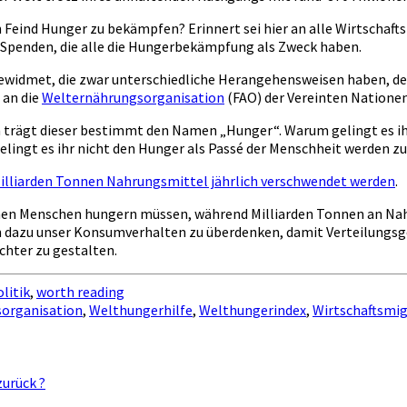
 Feind Hunger zu bekämpfen? Erinnert sei hier an alle Wirtschaf
Spenden, die alle die Hungerbekämpfung als Zweck haben.
 gewidmet, die zwar unterschiedliche Herangehensweisen haben, d
 an die
Welternährungsorganisation
(FAO) der Vereinten Nationen
rägt dieser bestimmt den Namen „Hunger“. Warum gelingt es ihr n
ingt es ihr nicht den Hunger als Passé der Menschheit werden zu
Milliarden Tonnen Nahrungsmittel jährlich verschwendet werden
.
lionen Menschen hungern müssen, während Milliarden Tonnen an Nah
in dazu unser Konsumverhalten zu überdenken, damit Verteilungsge
echter zu gestalten.
litik
,
worth reading
organisation
,
Welthungerhilfe
,
Welthungerindex
,
Wirtschaftsmi
zurück ?