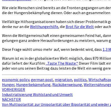
Wie viele Menschen sind bereits an die Fronten gegangen um den
die der Hungersbekämpfung dienen. Oder auch an gesammelten 
Vielfältige Hilfsorganisationen haben sich dieser Problematik
denke nur an die
Welthungerhilfe
, die
Brot für die Welt
oder auch
Wenn die Weltgemeinschaft einen gemeinsamen Feind hat, dann t
gelungen ganz andere Herausforderungen zu meistern, warum gel
Diese Frage wühlt umso mehr auf, wenn bedenkt wird, dass
1,3 
Warum ist es in der globalisierten Welt möglich, dass 870 Mil
dafür liefert der Kurzfilm:
„Taste The Waste.“
Dieser Film lädt e
jeder von uns seinen Beitrag dazu leisten die Welt ein wenig ger
economic policy
,
german post
,
migration
,
politics
,
Wirtschaftspo
Hunger
,
Hungerbekämpfung
,
Rücküberweisung
,
Welternährungs
Beitragsnavigation
VORHERIGER
Industrialisierung Wohlstand und Umwelt
NÄCHSTER
Von Multipolarität zur Unipolarität über Bipolarität und wieder 