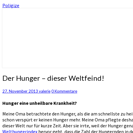
Poligize
about economy, politics, diplomacy, migra
Poligize
Der
Der Hunger – dieser Weltfeind!
Hunger
–
Kommentare
27. November 2013
valerie
0 Kommentare
dieser
Weltfeind!
Hunger eine unheilbare Krankheit?
Meine Oma betrachtete den Hunger, als die am schnellste zu hei
schon verspürt er keinen Hunger mehr. Meine Oma pflegte desha
dieser Welt nur für kurze Zeit. Aber sie irrte, weil der Hunger g
Welthungerindex
hervor geht, dass die Zahl der Hungernden in 