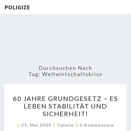
POLIGIZE
POLIGIZE
About
Economy,
Politics,
Diplomacy,
Migration
& Africa
Durchsuchen Nach
Tag:
Weltwirtschaftskrise
60
60 JAHRE GRUNDGESETZ – ES
JAHRE
LEBEN STABILITÄT UND
GRUNDGESETZ
SICHERHEIT!
–
ES
Kommentare
23. Mai 2009
Valerie
0 Kommentare