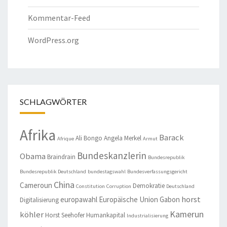
Kommentar-Feed
WordPress.org
SCHLAGWÖRTER
Afrika
Barack
Ali Bongo
Angela Merkel
Afrique
Armut
Bundeskanzlerin
Obama
Braindrain
Bundesrepublik
Bundesrepublik Deutschland
bundestagswahl
Bundesverfassungsgericht
China
Cameroun
Demokratie
Constitution
Corruption
Deutschland
horst
europawahl
Europäische Union
Gabon
Digitalisierung
Kamerun
köhler
Horst Seehofer
Humankapital
Industrialisierung