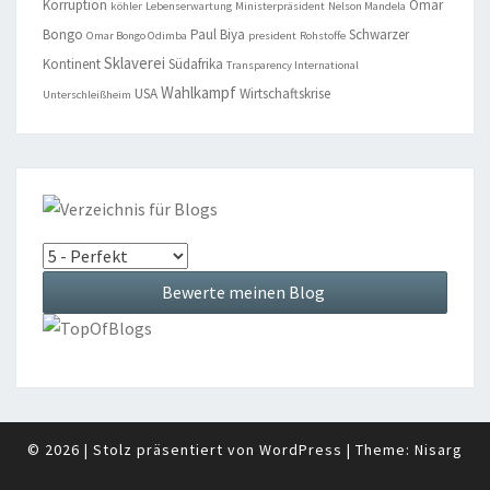
Korruption
Omar
köhler
Lebenserwartung
Ministerpräsident
Nelson Mandela
Bongo
Paul Biya
Schwarzer
Omar Bongo Odimba
president
Rohstoffe
Sklaverei
Kontinent
Südafrika
Transparency International
Wahlkampf
USA
Wirtschaftskrise
Unterschleißheim
© 2026
|
Stolz präsentiert von
WordPress
|
Theme:
Nisarg