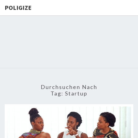
POLIGIZE
POLIGIZE
About
Economy,
Politics,
Diplomacy,
Migration
& Africa
Durchsuchen Nach
Tag:
Startup