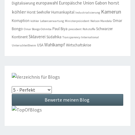
horst
europawahl
Europäische Union
Gabon
Digitalisierung
Kamerun
köhler
Horst Seehofer
Humankapital
Industrialisierung
Korruption
Omar
köhler
Lebenserwartung
Ministerpräsident
Nelson Mandela
Bongo
Paul Biya
Schwarzer
Omar Bongo Odimba
president
Rohstoffe
Sklaverei
Kontinent
Südafrika
Transparency International
Wahlkampf
USA
Wirtschaftskrise
Unterschleißheim