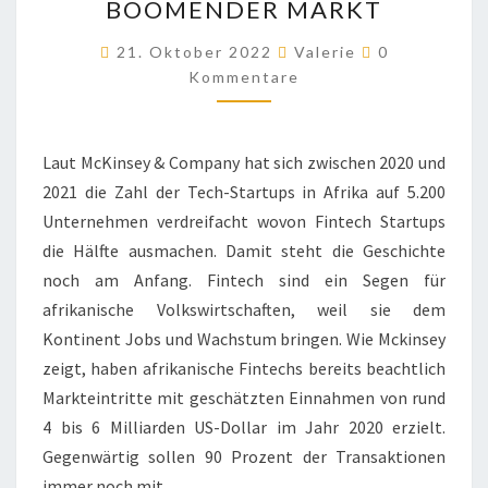
BOOMENDER MARKT
AFRICA:
EIN
Kommentare
21. Oktober 2022
Valerie
0
BOOMENDER
Kommentare
MARKT
Laut McKinsey & Company hat sich zwischen 2020 und
2021 die Zahl der Tech-Startups in Afrika auf 5.200
Unternehmen verdreifacht wovon Fintech Startups
die Hälfte ausmachen. Damit steht die Geschichte
noch am Anfang. Fintech sind ein Segen für
afrikanische Volkswirtschaften, weil sie dem
Kontinent Jobs und Wachstum bringen. Wie Mckinsey
zeigt, haben afrikanische Fintechs bereits beachtlich
Markteintritte mit geschätzten Einnahmen von rund
4 bis 6 Milliarden US-Dollar im Jahr 2020 erzielt.
Gegenwärtig sollen 90 Prozent der Transaktionen
immer noch mit…