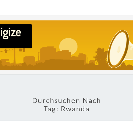
POLI
About
Economy,
Politics,
Diplomacy,
Migration
& Africa
Durchsuchen Nach
Tag:
Rwanda
INDUSTRIALISIERUNG