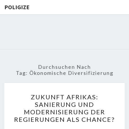
POLIGIZE
POLIGIZE
About
Economy,
Politics,
Diplomacy,
Migration
& Africa
Durchsuchen Nach
Tag:
Ökonomische Diversifizierung
ZUKUNFT
ZUKUNFT AFRIKAS:
AFRIKAS:
SANIERUNG UND
SANIERUNG
MODERNISIERUNG DER
UND
REGIERUNGEN ALS CHANCE?
MODERNISIERUNG