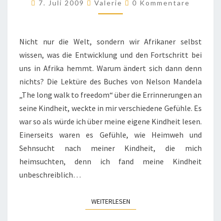
Kommentare
DER
7. Juli 2009
Valerie
0 Kommentare
REGIERUNGEN
ALS
Nicht nur die Welt, sondern wir Afrikaner selbst
CHANCE?
wissen, was die Entwicklung und den Fortschritt bei
uns in Afrika hemmt. Warum ändert sich dann denn
nichts? Die Lektüre des Buches von Nelson Mandela
„The long walk to freedom“ über die Errinnerungen an
seine Kindheit, weckte in mir verschiedene Gefühle. Es
war so als würde ich über meine eigene Kindheit lesen.
Einerseits waren es Gefühle, wie Heimweh und
Sehnsucht nach meiner Kindheit, die mich
heimsuchten, denn ich fand meine Kindheit
unbeschreiblich…
WEITERLESEN
WEITERLESEN