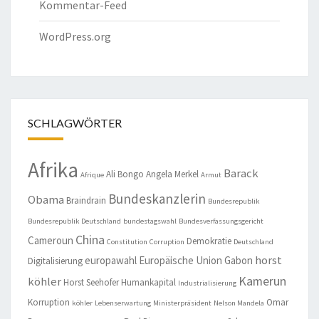
Kommentar-Feed
WordPress.org
SCHLAGWÖRTER
Afrika
Barack
Ali Bongo
Angela Merkel
Afrique
Armut
Bundeskanzlerin
Obama
Braindrain
Bundesrepublik
Bundesrepublik Deutschland
bundestagswahl
Bundesverfassungsgericht
China
Cameroun
Demokratie
Constitution
Corruption
Deutschland
horst
europawahl
Europäische Union
Gabon
Digitalisierung
Kamerun
köhler
Horst Seehofer
Humankapital
Industrialisierung
Korruption
Omar
köhler
Lebenserwartung
Ministerpräsident
Nelson Mandela