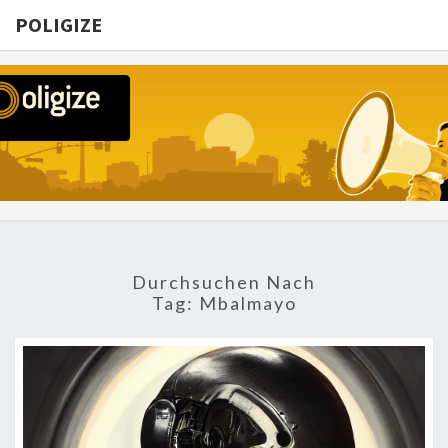
POLIGIZE
POLIGIZE
About
Economy,
Politics,
Diplomacy,
Migration
& Africa
Durchsuchen Nach
Tag:
Mbalmayo