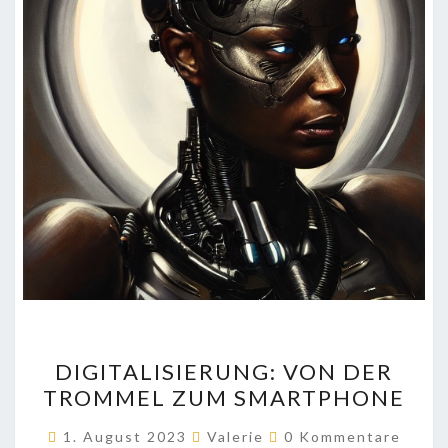
DIGITALISIERUNG:
DIGITALISIERUNG: VON DER
VON
TROMMEL ZUM SMARTPHONE
DER
TROMMEL
Kommentare
1. August 2023
Valerie
0 Kommentare