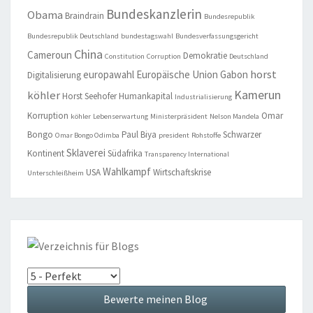
Bundeskanzlerin
Obama
Braindrain
Bundesrepublik
Bundesrepublik Deutschland
bundestagswahl
Bundesverfassungsgericht
China
Cameroun
Demokratie
Constitution
Corruption
Deutschland
horst
europawahl
Europäische Union
Gabon
Digitalisierung
Kamerun
köhler
Horst Seehofer
Humankapital
Industrialisierung
Korruption
Omar
köhler
Lebenserwartung
Ministerpräsident
Nelson Mandela
Bongo
Paul Biya
Schwarzer
Omar Bongo Odimba
president
Rohstoffe
Sklaverei
Kontinent
Südafrika
Transparency International
Wahlkampf
USA
Wirtschaftskrise
Unterschleißheim