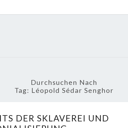
POLI
About
Economy,
Politics,
Diplomacy,
Migration
& Africa
Durchsuchen Nach
Tag:
Léopold Sédar Senghor
AFRIKA
ITS DER SKLAVEREI UND
JENSEITS