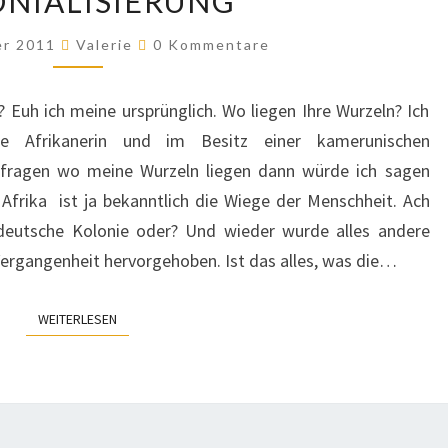
NIALISIERUNG
DER
SKLAVEREI
Kommentare
er 2011
Valerie
0 Kommentare
UND
KOLONIALISIERUNG
Euh ich meine ursprünglich. Wo liegen Ihre Wurzeln? Ich
 Afrikanerin und im Besitz einer kamerunischen
 fragen wo meine Wurzeln liegen dann würde ich sagen
 Afrika ist ja bekanntlich die Wiege der Menschheit. Ach
deutsche Kolonie oder? Und wieder wurde alles andere
Vergangenheit hervorgehoben. Ist das alles, was die…
WEITERLESEN
WEITERLESEN