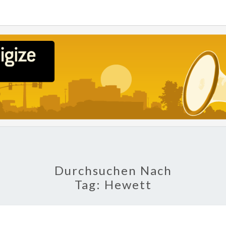
POLI
About
Economy,
Politics,
Diplomacy,
Migration
& Africa
Durchsuchen Nach
Tag:
Hewett
KAMERUN: