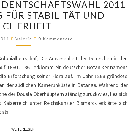
IDENTSCHAFTSWAHL 2011
PRÄSIDENTSCHAFTSWAHL
FÜR STABILITÄT UND
2011
SICHERHEIT
BEDROHUNG
FÜR
Kommentare
 2011
Valerie
0 Kommentare
STABILITÄT
UND
olonialherrschaft Die Anwesenheit der Deutschen in den
SICHERHEIT
auf 1860 . 1861 erklomm ein deutscher Botaniker namens
 Erforschung seiner Flora auf. Im Jahr 1868 gründete
n der südlichen Kamerunküste in Batanga. Während der
che der Douala Oberhäuptern ständig zurückwies, lies sich
 Kaiserreich unter Reichskanzler Bismarck erklärte sich
ut als…
WEITERLESEN
WEITERLESEN