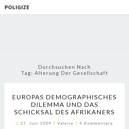
POLIGIZE
POLIGIZE
About
Economy,
Politics,
Diplomacy,
Migration
& Africa
Durchsuchen Nach
Tag:
Alterung Der Gesellschaft
EUROPAS
EUROPAS DEMOGRAPHISCHES
DEMOGRAPHISCHES
DILEMMA UND DAS
DILEMMA
SCHICKSAL DES AFRIKANERS
UND
DAS
Kommentare
27. Juni 2009
Valerie
4 Kommentare