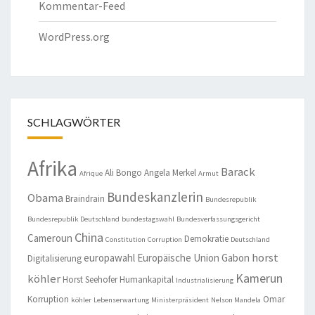
Kommentar-Feed
WordPress.org
SCHLAGWÖRTER
Afrika
Barack
Ali Bongo
Angela Merkel
Afrique
Armut
Bundeskanzlerin
Obama
Braindrain
Bundesrepublik
Bundesrepublik Deutschland
bundestagswahl
Bundesverfassungsgericht
China
Cameroun
Demokratie
Constitution
Corruption
Deutschland
horst
europawahl
Europäische Union
Gabon
Digitalisierung
Kamerun
köhler
Horst Seehofer
Humankapital
Industrialisierung
Korruption
Omar
köhler
Lebenserwartung
Ministerpräsident
Nelson Mandela