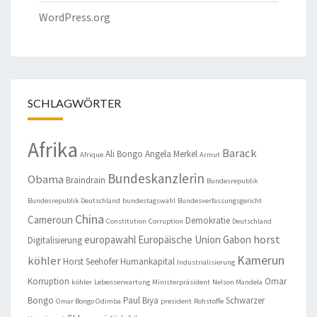
WordPress.org
SCHLAGWÖRTER
Afrika
Barack
Ali Bongo
Angela Merkel
Afrique
Armut
Bundeskanzlerin
Obama
Braindrain
Bundesrepublik
Bundesrepublik Deutschland
bundestagswahl
Bundesverfassungsgericht
China
Cameroun
Demokratie
Constitution
Corruption
Deutschland
horst
europawahl
Europäische Union
Gabon
Digitalisierung
Kamerun
köhler
Horst Seehofer
Humankapital
Industrialisierung
Korruption
Omar
köhler
Lebenserwartung
Ministerpräsident
Nelson Mandela
Bongo
Paul Biya
Schwarzer
Omar Bongo Odimba
president
Rohstoffe