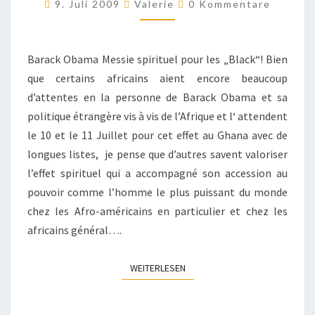
Kommentare
AMÉRICAIN
9. Juli 2009
Valerie
0 Kommentare
BARACK
OBAMA
Barack Obama Messie spirituel pour les „Black“! Bien
EN
que certains africains aient encore beaucoup
AFRIQUE
d’attentes en la personne de Barack Obama et sa
SUBSAHARIENNE
politique étrangère vis à vis de l’Afrique et l‘ attendent
le 10 et le 11 Juillet pour cet effet au Ghana avec de
longues listes, je pense que d’autres savent valoriser
l’effet spirituel qui a accompagné son accession au
pouvoir comme l’homme le plus puissant du monde
chez les Afro-américains en particulier et chez les
africains général….
WEITERLESEN
WEITERLESEN