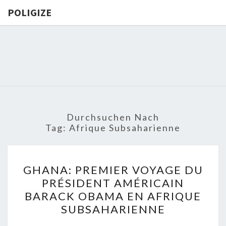
POLIGIZE
POLIGIZE
About
Economy,
Politics,
Diplomacy,
Migration
& Africa
Durchsuchen Nach
Tag:
Afrique Subsaharienne
GHANA:
GHANA: PREMIER VOYAGE DU
PREMIER
PRÉSIDENT AMÉRICAIN
VOYAGE
BARACK OBAMA EN AFRIQUE
DU
SUBSAHARIENNE
PRÉSIDENT