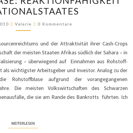
SE: REAKTIONFÄHIGKEIT
IMMOBILIENBLASE:
ATIONALSTAATES
REAKTIONFÄHIGKEIT
DES
Kommentare
2010
Valerie
0 Kommentare
NATIONALSTAATES
ourcenreichtums und der Attraktivität ihrer Cash-Crops
chaft der meisten Staaten Afrikas südlich der Sahara – in
ialisierung – überwiegend auf Einnahmen aus Rohstoff-
als wichtigster Arbeitsgeber und Investor. Analog zu der
 die Rohstoffblase aufgrund der vorangegangenen
ahre. Die meisten Volkswirtschaften des Schwarzen
enausfälle, die sie am Rande des Bankrotts führten. Ich
WEITERLESEN
WEITERLESEN