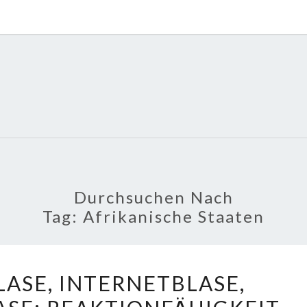
POLI
About
Economy,
Politics,
Diplomacy,
Migration
& Africa
Durchsuchen Nach
Tag:
Afrikanische Staaten
ROHSTOFFBLASE,
ASE, INTERNETBLASE,
INTERNETBLASE,