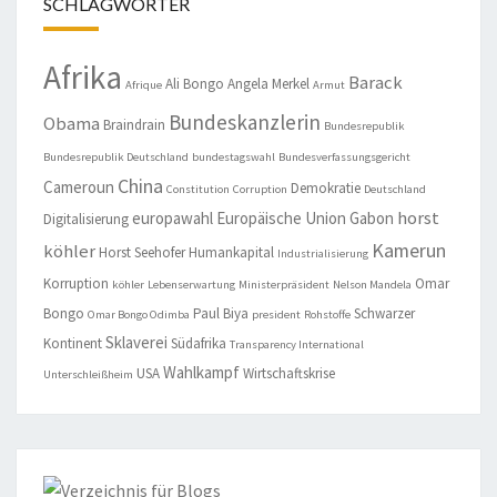
SCHLAGWÖRTER
Afrika
Barack
Ali Bongo
Angela Merkel
Afrique
Armut
Bundeskanzlerin
Obama
Braindrain
Bundesrepublik
Bundesrepublik Deutschland
bundestagswahl
Bundesverfassungsgericht
China
Cameroun
Demokratie
Constitution
Corruption
Deutschland
horst
europawahl
Europäische Union
Gabon
Digitalisierung
Kamerun
köhler
Horst Seehofer
Humankapital
Industrialisierung
Korruption
Omar
köhler
Lebenserwartung
Ministerpräsident
Nelson Mandela
Bongo
Paul Biya
Schwarzer
Omar Bongo Odimba
president
Rohstoffe
Sklaverei
Kontinent
Südafrika
Transparency International
Wahlkampf
USA
Wirtschaftskrise
Unterschleißheim