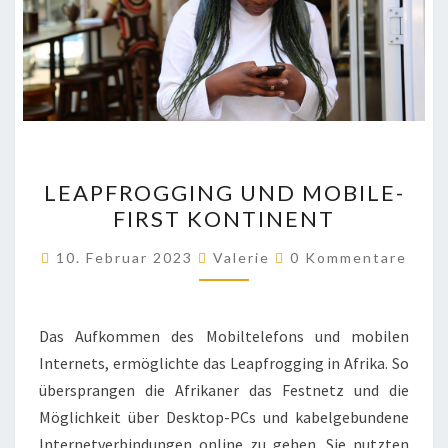
LEAPFROGGING
LEAPFROGGING UND MOBILE-
UND
FIRST KONTINENT
MOBILE-
FIRST
Kommentare
10. Februar 2023
Valerie
0 Kommentare
KONTINENT
Das Aufkommen des Mobiltelefons und mobilen
Internets, ermöglichte das Leapfrogging in Afrika. So
übersprangen die Afrikaner das Festnetz und die
Möglichkeit über Desktop-PCs und kabelgebundene
Internetverbindungen online zu gehen. Sie nutzten