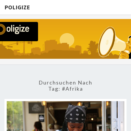
POLIGIZE
POLIGIZE
About
Economy,
Politics,
Diplomacy,
Migration
& Africa
Durchsuchen Nach
Tag:
#Afrika