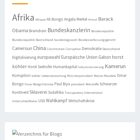
Afrika
Barack
Ali Bongo
Angela Merkel
Afrique
Armut
Bundeskanzlerin
Obama
Braindrain
Bundesrepublik
Bundesrepublik Deutschland
bundestagswahl
Bundesverfassungsgericht
China
Cameroun
Demokratie
Constitution
Corruption
Deutschland
horst
europawahl
Europäische Union
Gabon
Digitalisierung
Kamerun
köhler
Horst Seehofer
Humankapital
Industrialisierung
Korruption
Omar
köhler
Lebenserwartung
Ministerpräsident
Nelson Mandela
Bongo
Paul Biya
Schwarzer
Omar Bongo Odimba
president
Rohstoffe
Sklaverei
Kontinent
Südafrika
Transparency International
Wahlkampf
USA
Wirtschaftskrise
Unterschleißheim