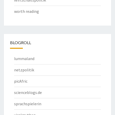
Wirtschaftspolitik
worth reading
BLOGROLL
lummaland
netzpolitik
picAfric
scienceblogs.de
sprachspielerin