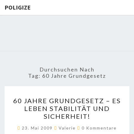
POLIGIZE
POLIGIZE
About
Economy,
Politics,
Diplomacy,
Migration
& Africa
Durchsuchen Nach
Tag:
60 Jahre Grundgesetz
60
60 JAHRE GRUNDGESETZ – ES
JAHRE
LEBEN STABILITÄT UND
GRUNDGESETZ
SICHERHEIT!
–
ES
Kommentare
23. Mai 2009
Valerie
0 Kommentare