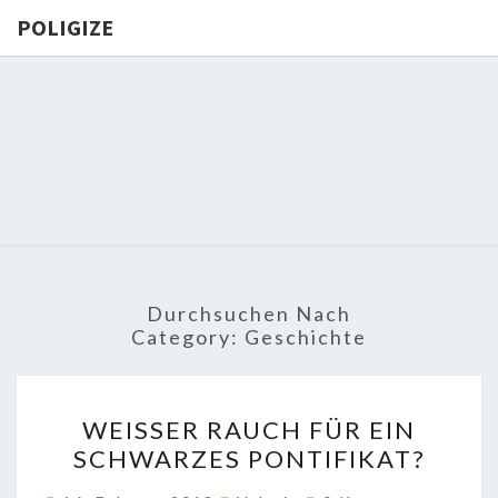
POLIGIZE
POLIGIZE
About
Economy,
Politics,
Diplomacy,
Migration
& Africa
Durchsuchen Nach
Category:
Geschichte
WEISSER R
WEISSER RAUCH FÜR EIN S
AUCH F
CHWARZES PONTIFIKAT?
ÜR E
IN S
Kommentare