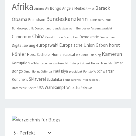
Afrika
Barack
Ali Bongo
Angela Merkel
Afrique
Armut
Bundeskanzlerin
Obama
Braindrain
Bundesrepublik
Bundesrepublik Deutschland
bundestagswahl
Bundesverfassungsgericht
China
Cameroun
Demokratie
Constitution
Corruption
Deutschland
horst
europawahl
Europäische Union
Gabon
Digitalisierung
Kamerun
köhler
Horst Seehofer
Humankapital
Industrialisierung
Korruption
Omar
köhler
Lebenserwartung
Ministerpräsident
Nelson Mandela
Bongo
Paul Biya
Schwarzer
Omar Bongo Odimba
president
Rohstoffe
Sklaverei
Kontinent
Südafrika
Transparency International
Wahlkampf
USA
Wirtschaftskrise
Unterschleißheim