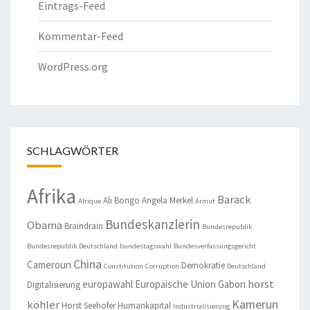
Eintrags-Feed
Kommentar-Feed
WordPress.org
SCHLAGWÖRTER
Afrika
Barack
Ali Bongo
Angela Merkel
Afrique
Armut
Bundeskanzlerin
Obama
Braindrain
Bundesrepublik
Bundesrepublik Deutschland
bundestagswahl
Bundesverfassungsgericht
China
Cameroun
Demokratie
Constitution
Corruption
Deutschland
horst
europawahl
Europäische Union
Gabon
Digitalisierung
Kamerun
köhler
Horst Seehofer
Humankapital
Industrialisierung