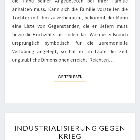
die Hand seiner Angebeteten bei ihrer Familie
anhalten muss. Kann sich die Familie vorstellen die
Tochter mit ihm zu verheiraten, bekommt der Mann
eine Liste von Gegenständen, die er liefern muss
bevor die Hochzeit stattfinden darf. War dieser Brauch
ursprünglich symbolisch für die zeremonielle
Verlobung angelegt, so hat er im Laufe der Zeit
unglaubliche Dimensionen erreicht. Reichten…
WEITERLESEN
WEITERLESEN
INDUSTRIALISIERUNG
INDUSTRIALISIERUNG GEGEN
GEGEN
KRIEG
KRIEG