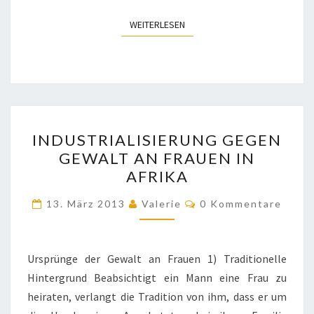
WEITERLESEN
WEITERLESEN
INDUSTRIALISIERUNG
INDUSTRIALISIERUNG GEGEN
GEGEN
GEWALT AN FRAUEN IN
GEWALT
AFRIKA
AN
FRAUEN
Kommentare
13. März 2013
Valerie
0 Kommentare
IN
AFRIKA
Ursprünge der Gewalt an Frauen 1) Traditionelle
Hintergrund Beabsichtigt ein Mann eine Frau zu
heiraten, verlangt die Tradition von ihm, dass er um