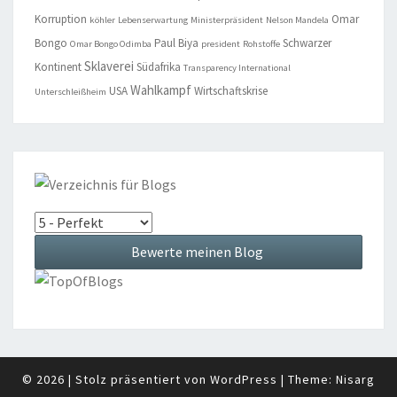
Korruption
Omar
köhler
Lebenserwartung
Ministerpräsident
Nelson Mandela
Bongo
Paul Biya
Schwarzer
Omar Bongo Odimba
president
Rohstoffe
Sklaverei
Kontinent
Südafrika
Transparency International
Wahlkampf
USA
Wirtschaftskrise
Unterschleißheim
© 2026
|
Stolz präsentiert von
WordPress
|
Theme:
Nisarg