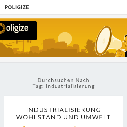
POLIGIZE
POLIGIZE
About
Economy,
Politics,
Diplomacy,
Migration
& Africa
Durchsuchen Nach
Tag:
Industrialisierung
INDUSTRIALISIERUNG
INDUSTRIALISIERUNG
WOHLSTAND
WOHLSTAND UND UMWELT
UND
UMWELT
Kommentar