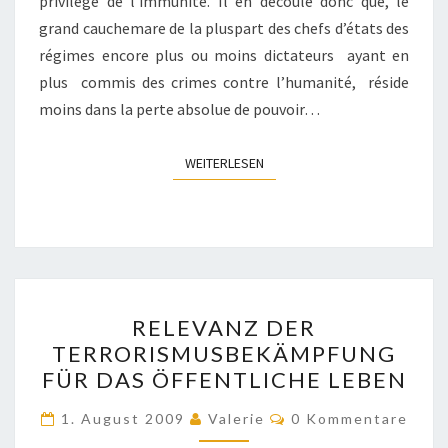
privilège de l’immunité. Il en découle donc que, le
grand cauchemare de la pluspart des chefs d’états des
régimes encore plus ou moins dictateurs ayant en
plus commis des crimes contre l’humanité, réside
moins dans la perte absolue de pouvoir…
WEITERLESEN
WEITERLESEN
RELEVANZ
RELEVANZ DER
DER
TERRORISMUSBEKÄMPFUNG
TERRORISMUSBEKÄMPFU
FÜR DAS ÖFFENTLICHE LEBEN
FÜR
DAS
Kommentare
1. August 2009
Valerie
0 Kommentare
ÖFFENTLICHE