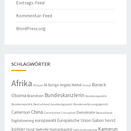
Eintrags-Feed
Kommentar-Feed
WordPress.org
SCHLAGWÖRTER
Afrika
Barack
Ali Bongo
Angela Merkel
Afrique
Armut
Bundeskanzlerin
Obama
Braindrain
Bundesrepublik
Bundesrepublik Deutschland
bundestagswahl
Bundesverfassungsgericht
China
Cameroun
Demokratie
Constitution
Corruption
Deutschland
horst
europawahl
Europäische Union
Gabon
Digitalisierung
Kamerun
köhler
Horst Seehofer
Humankapital
Industrialisierung