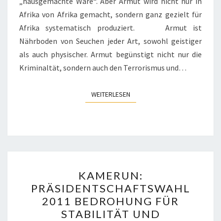
„hausgemachte Ware“. Aber Armut wird nicht nur in
Afrika von Afrika gemacht, sondern ganz gezielt für
Afrika systematisch produziert. Armut ist
Nährboden von Seuchen jeder Art, sowohl geistiger
als auch physischer. Armut begünstigt nicht nur die
Kriminaltät, sondern auch den Terrorismus und…
WEITERLESEN
WEITERLESEN
KAMERUN:
KAMERUN:
PRÄSIDENTSCHAFTSWAHL
PRÄSIDENTSCHAFTSWAHL
2011
2011 BEDROHUNG FÜR
BEDROHUNG
STABILITÄT UND
FÜR