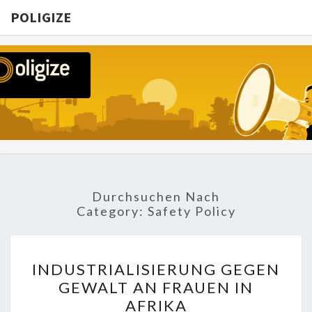
POLIGIZE
POLIGIZE
About
Economy,
Politics,
Diplomacy,
Migration
& Africa
Durchsuchen Nach
Category:
Safety Policy
INDUSTRIALISIERUNG
INDUSTRIALISIERUNG GEGEN
GEGEN
GEWALT AN FRAUEN IN
GEWALT
AFRIKA
AN