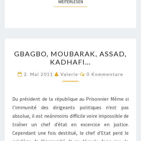
WEITERLESEN
WEITERLESEN
GBAGBO,
GBAGBO, MOUBARAK, ASSAD,
MOUBARAK,
KADHAFI…
ASSAD,
KADHAFI…
Kommentare
2. Mai 2011
Valerie
0 Kommentare
Du président de la république au Prisonnier Même si
l’immunité des dirigeants politiques n’est pas
absolue, il est neánmoins difficile voire impossible de
traîner un chef d’état en excercice en justice.
Cependant une fois destitué, le chef d’Etat perd le