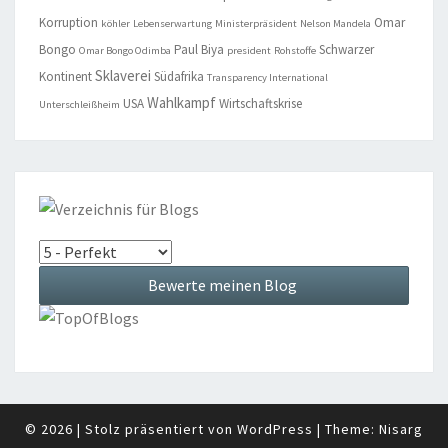
Korruption
Omar
köhler
Lebenserwartung
Ministerpräsident
Nelson Mandela
Bongo
Paul Biya
Schwarzer
Omar Bongo Odimba
president
Rohstoffe
Sklaverei
Kontinent
Südafrika
Transparency International
Wahlkampf
USA
Wirtschaftskrise
Unterschleißheim
© 2026
|
Stolz präsentiert von
WordPress
|
Theme:
Nisarg