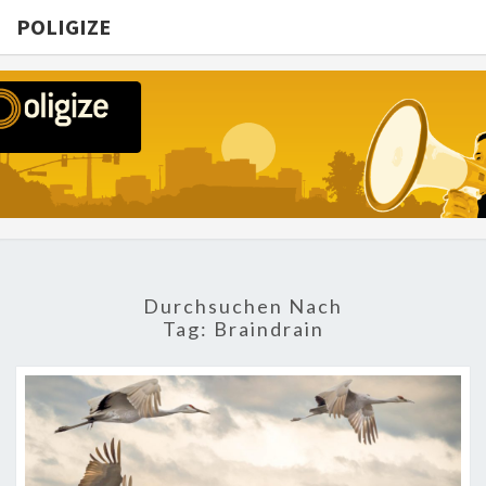
POLIGIZE
POLIGIZE
About
Economy,
Politics,
Diplomacy,
Migration
& Africa
Durchsuchen Nach
Tag:
Braindrain