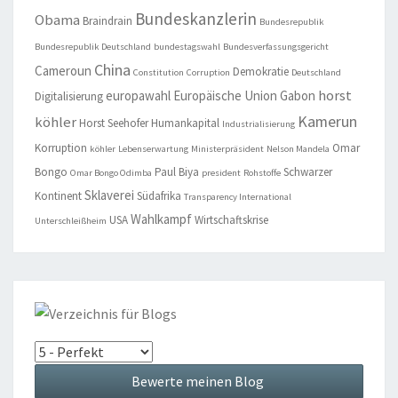
Bundeskanzlerin
Obama
Braindrain
Bundesrepublik
Bundesrepublik Deutschland
bundestagswahl
Bundesverfassungsgericht
China
Cameroun
Demokratie
Constitution
Corruption
Deutschland
horst
europawahl
Europäische Union
Gabon
Digitalisierung
Kamerun
köhler
Horst Seehofer
Humankapital
Industrialisierung
Korruption
Omar
köhler
Lebenserwartung
Ministerpräsident
Nelson Mandela
Bongo
Paul Biya
Schwarzer
Omar Bongo Odimba
president
Rohstoffe
Sklaverei
Kontinent
Südafrika
Transparency International
Wahlkampf
USA
Wirtschaftskrise
Unterschleißheim