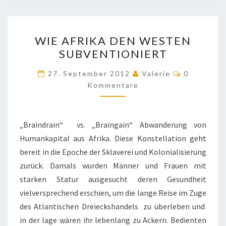
WIE
WIE AFRIKA DEN WESTEN
AFRIKA
SUBVENTIONIERT
DEN
WESTEN
Kommenta
27. September 2012
Valerie
0
SUBVENTIONIERT
Kommentare
„Braindrain“ vs. „Braingain“ Abwanderung von
Humankapital aus Afrika. Diese Konstellation geht
bereit in die Epoche der Sklaverei und Kolonialisierung
zurück. Damals wurden Männer und Frauen mit
starken Statur ausgesucht deren Gesundheit
vielversprechend erschien, um die lange Reise im Zuge
des Atlantischen Dreieckshandels zu überleben und
in der lage wären ihr lebenlang zu Ackern. Bedienten