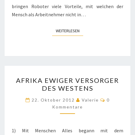
bringen Roboter viele Vorteile, mit welchen der
Mensch als Arbeitnehmer nicht in…
WEITERLESEN
WEITERLESEN
AFRIKA
AFRIKA EWIGER VERSORGER
EWIGER
DES WESTENS
VERSORGER
DES
Kommentar
22. Oktober 2012
Valerie
0
WESTENS
Kommentare
1) Mit Menschen Alles begann mit dem