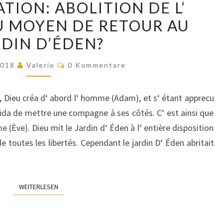
ATION: ABOLITION DE L‘
DIGITALISATION:
 MOYEN DE RETOUR AU
ABOLITION
RDIN D’ÉDEN?
DE
L‘
Kommentare
 2018
Valerie
0 Kommentare
HUMANITÉ
OU
le, Dieu créa d‘ abord l‘ homme (Adam), et s‘ étant apprecu
MOYEN
cida de mettre une compagne à ses côtés. C‘ est ainsi que
DE
(Ève). Dieu mit le Jardin d‘ Éden à l‘ entière disposition
RETOUR
e toutes les libertés. Cependant le jardin D‘ Éden abritait
AU
JARDIN
D’ÉDEN?
WEITERLESEN
WEITERLESEN