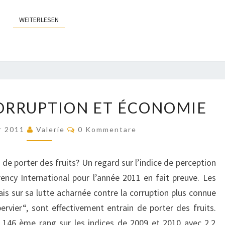
WEITERLESEN
WEITERLESEN
CAMEROUN
ORRUPTION ET ÉCONOMIE
–
CORRUPTION
Kommentare
r 2011
Valerie
0 Kommentare
ET
ÉCONOMIE
n de porter des fruits? Un regard sur l’indice de perception
rency International pour l’année 2011 en fait preuve. Les
 sur sa lutte acharnée contre la corruption plus connue
vier“, sont effectivement entrain de porter des fruits.
 146 ème rang sur les indices de 2009 et 2010 avec 2,2