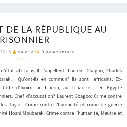
DU
T DE LA RÉPUBLIQUE AU
PRÉSIDENT
RISONNIER
DE
LA
Kommentare
r 2013
Valerie
0 Kommentare
RÉPUBLIQUE
AU
’état africains Il s’appellent: Laurent Gbagbo, Charles
PRISONNIER
barak… Qu’ont-ils en commun? Ils sont africains, Ex-
 Côte d’Ivoire, au Libéria, au Tchad et en Egypte
nniers. Chef d’accusation? Laurent Gbagbo: Crime contre
les Taylor: Crime contre l’humanité et crime de guerre
nité Hosni Moubarak: Crime contre l’humanité, Meutre et