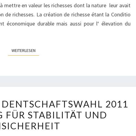
à mettre en valeur les richesses dont la nature leur avait
ion de richesses. La création de richesse étant la Conditio
t économique durable mais aussi pour l‘ élevation du
WEITERLESEN
WEITERLESEN
KAMERUN:
IDENTSCHAFTSWAHL 2011
PRÄSIDENTSCHAFTSWAHL
FÜR STABILITÄT UND
2011
SICHERHEIT
BEDROHUNG
FÜR