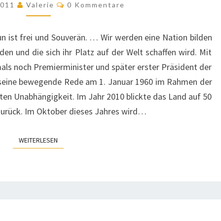
Kommentare
 2011
Valerie
0 Kommentare
STABILITÄT
UND
ist frei und Souverän. … Wir werden eine Nation bilden
UNSICHERHEIT
den und die sich ihr Platz auf der Welt schaffen wird. Mit
ls noch Premierminister und später erster Präsident der
seine bewegende Rede am 1. Januar 1960 im Rahmen der
ngten Unabhängigkeit. Im Jahr 2010 blickte das Land auf 50
zurück. Im Oktober dieses Jahres wird…
WEITERLESEN
WEITERLESEN