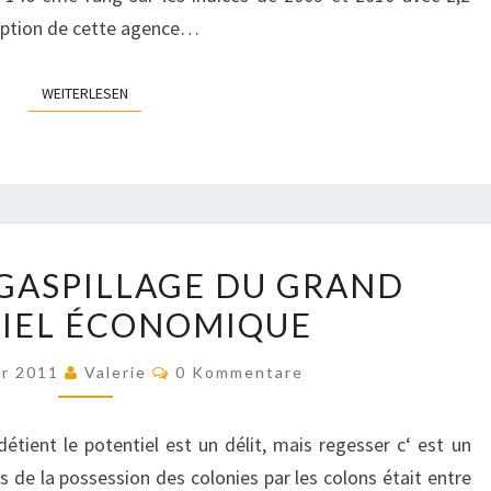
ruption de cette agence…
WEITERLESEN
WEITERLESEN
CAMEROUN:
GASPILLAGE DU GRAND
GASPILLAGE
IEL ÉCONOMIQUE
DU
GRAND
Kommentare
er 2011
Valerie
0 Kommentare
POTENTIEL
ÉCONOMIQUE
étient le potentiel est un délit, mais regesser c‘ est un
es de la possession des colonies par les colons était entre