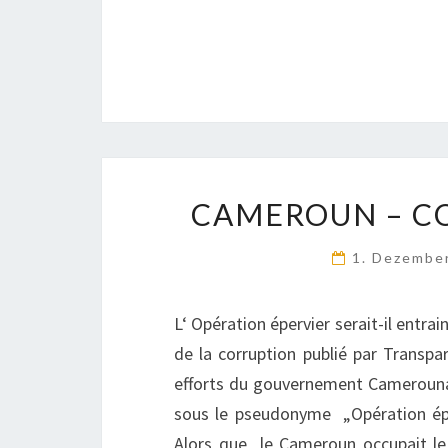
CAMEROUN – C
1. Dezembe
L‘ Opération épervier serait-il entrai
de la corruption publié par Transpa
efforts du gouvernement Camerounais
sous le pseudonyme „Opération éper
Alors que le Cameroun occupait le