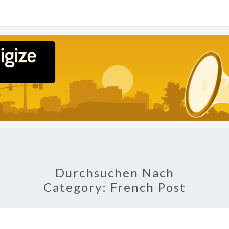
POLI
About
Economy,
Politics,
Diplomacy,
Migration
& Africa
Durchsuchen Nach
Category:
French Post
LA