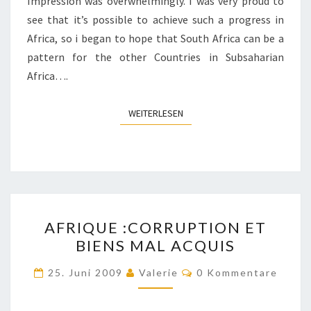
Impression was overwhelmingly. I was very proud to
see that it’s possible to achieve such a progress in
Africa, so i began to hope that South Africa can be a
pattern for the other Countries in Subsaharian
Africa….
WEITERLESEN
WEITERLESEN
AFRIQUE
AFRIQUE :CORRUPTION ET
:CORRUPTION
BIENS MAL ACQUIS
ET
BIENS
Kommentare
25. Juni 2009
Valerie
0 Kommentare
MAL
ACQUIS