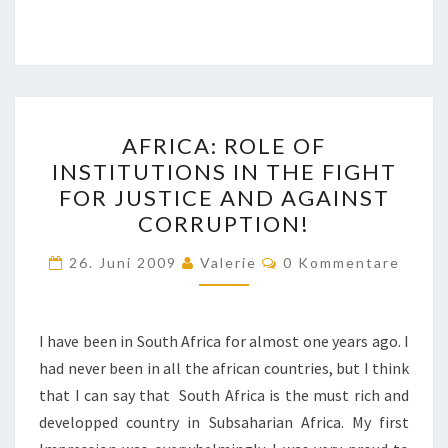
AFRICA:
AFRICA: ROLE OF
ROLE
INSTITUTIONS IN THE FIGHT
OF
FOR JUSTICE AND AGAINST
INSTITUTIONS
CORRUPTION!
IN
Kommentare
THE
26. Juni 2009
Valerie
0 Kommentare
FIGHT
FOR
I have been in South Africa for almost one years ago. I
JUSTICE
had never been in all the african countries, but I think
AND
that I can say that South Africa is the must rich and
AGAINST
developped country in Subsaharian Africa. My first
CORRUPTION!