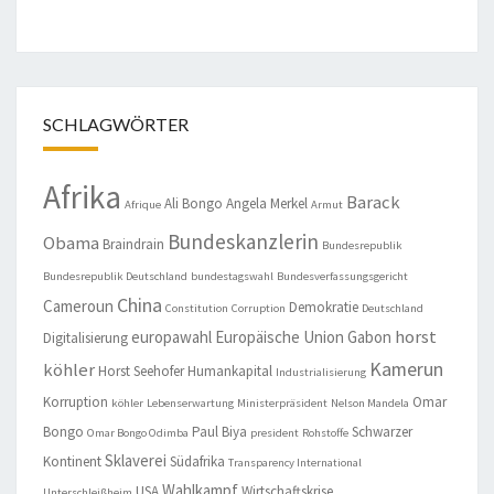
SCHLAGWÖRTER
Afrika
Barack
Ali Bongo
Angela Merkel
Afrique
Armut
Bundeskanzlerin
Obama
Braindrain
Bundesrepublik
Bundesrepublik Deutschland
bundestagswahl
Bundesverfassungsgericht
China
Cameroun
Demokratie
Constitution
Corruption
Deutschland
horst
europawahl
Europäische Union
Gabon
Digitalisierung
Kamerun
köhler
Horst Seehofer
Humankapital
Industrialisierung
Korruption
Omar
köhler
Lebenserwartung
Ministerpräsident
Nelson Mandela
Bongo
Paul Biya
Schwarzer
Omar Bongo Odimba
president
Rohstoffe
Sklaverei
Kontinent
Südafrika
Transparency International
Wahlkampf
USA
Wirtschaftskrise
Unterschleißheim