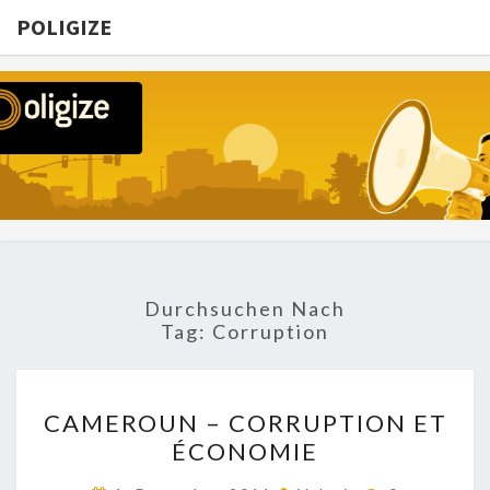
POLIGIZE
POLIGIZE
About
Economy,
Politics,
Diplomacy,
Migration
& Africa
Durchsuchen Nach
Tag:
Corruption
CAMEROUN
CAMEROUN – CORRUPTION ET
–
ÉCONOMIE
CORRUPTION
ET
Kommentar