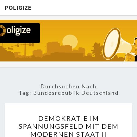
POLIGIZE
POLIGIZE
About
Economy,
Politics,
Diplomacy,
Migration
& Africa
Durchsuchen Nach
Tag:
Bundesrepublik Deutschland
DEMOKRATIE
DEMOKRATIE IM
IM
SPANNUNGSFELD MIT DEM
SPANNUNGSFELD
MODERNEN STAAT II
MIT