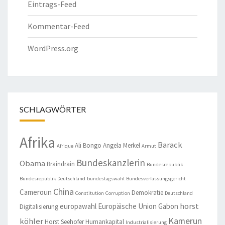
Eintrags-Feed
Kommentar-Feed
WordPress.org
SCHLAGWÖRTER
Afrika
Barack
Ali Bongo
Angela Merkel
Afrique
Armut
Bundeskanzlerin
Obama
Braindrain
Bundesrepublik
Bundesrepublik Deutschland
bundestagswahl
Bundesverfassungsgericht
China
Cameroun
Demokratie
Constitution
Corruption
Deutschland
horst
europawahl
Europäische Union
Gabon
Digitalisierung
Kamerun
köhler
Horst Seehofer
Humankapital
Industrialisierung