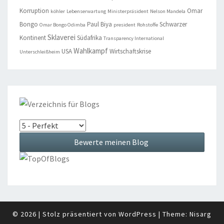
Korruption
Omar
köhler
Lebenserwartung
Ministerpräsident
Nelson Mandela
Bongo
Paul Biya
Schwarzer
Omar Bongo Odimba
president
Rohstoffe
Sklaverei
Kontinent
Südafrika
Transparency International
Wahlkampf
USA
Wirtschaftskrise
Unterschleißheim
© 2026
|
Stolz präsentiert von
WordPress
|
Theme:
Nisarg