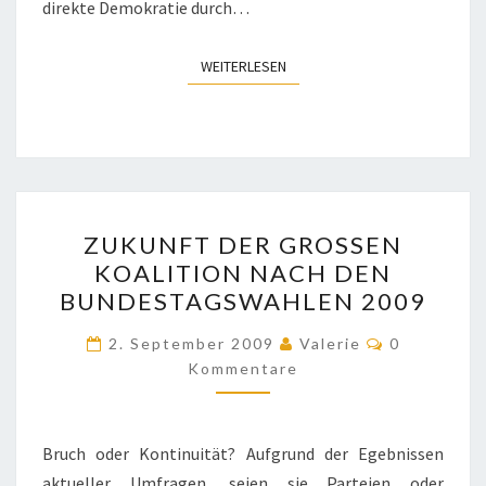
direkte Demokratie durch…
WEITERLESEN
WEITERLESEN
ZUKUNFT
ZUKUNFT DER GROSSEN K
DER
OALITION NACH DEN B
GROSSEN K
UNDESTAGSWAHLEN 2009
OALITION N
ACH D
Kommentar
2. September 2009
Valerie
0
EN B
Kommentare
UNDESTAGSWAHLEN 2
009
Bruch oder Kontinuität? Aufgrund der Egebnissen
aktueller Umfragen, seien sie Parteien oder