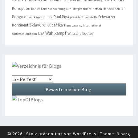
Industrialisierung
Korruption
Omar
köhler
Lebenserwartung
Ministerpräsident
Nelson Mandela
Bongo
Paul Biya
Schwarzer
Omar Bongo Odimba
president
Rohstoffe
Sklaverei
Kontinent
Südafrika
Transparency International
Wahlkampf
USA
Wirtschaftskrise
Unterschleißheim
© 2026
|
Stolz präsentiert von
WordPress
|
Theme:
Nisarg