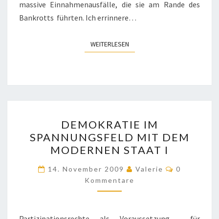
massive Einnahmenausfälle, die sie am Rande des
Bankrotts führten. Ich errinnere…
WEITERLESEN
WEITERLESEN
DEMOKRATIE
DEMOKRATIE IM
IM
SPANNUNGSFELD MIT DEM
SPANNUNGSFELD
MODERNEN STAAT I
MIT
DEM
Kommentar
14. November 2009
Valerie
0
MODERNEN
Kommentare
STAAT
I
Partizipationsrechte als Voraussetzung für