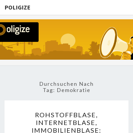
POLIGIZE
POLIGIZE
About
Economy,
Politics,
Diplomacy,
Migration
& Africa
Durchsuchen Nach
Tag:
Demokratie
ROHSTOFFBLASE,
ROHSTOFFBLASE,
INTERNETBLASE,
INTERNETBLASE,
IMMOBILIENBLASE:
IMMOBILIENBLASE:
REAKTIONFÄHIGKEIT