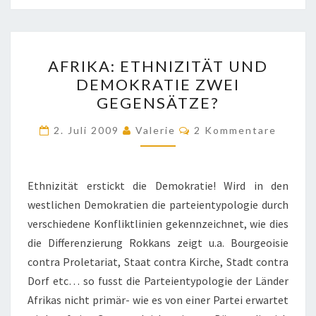
AFRIKA:
AFRIKA: ETHNIZITÄT UND
ETHNIZITÄT
DEMOKRATIE ZWEI
UND
GEGENSÄTZE?
DEMOKRATIE
ZWEI
Kommentare
2. Juli 2009
Valerie
2 Kommentare
GEGENSÄTZE?
Ethnizität erstickt die Demokratie! Wird in den
westlichen Demokratien die parteientypologie durch
verschiedene Konfliktlinien gekennzeichnet, wie dies
die Differenzierung Rokkans zeigt u.a. Bourgeoisie
contra Proletariat, Staat contra Kirche, Stadt contra
Dorf etc… so fusst die Parteientypologie der Länder
Afrikas nicht primär- wie es von einer Partei erwartet