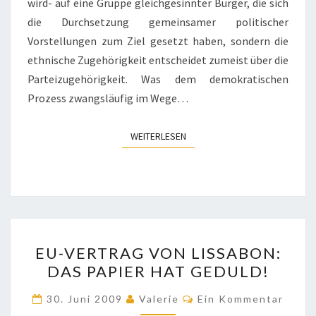
wird- auf eine Gruppe gleichgesinnter Bürger, die sich
die Durchsetzung gemeinsamer politischer
Vorstellungen zum Ziel gesetzt haben, sondern die
ethnische Zugehörigkeit entscheidet zumeist über die
Parteizugehörigkeit. Was dem demokratischen
Prozess zwangsläufig im Wege…
WEITERLESEN
WEITERLESEN
EU-
EU-VERTRAG VON LISSABON:
VERTRAG
DAS PAPIER HAT GEDULD!
VON
LISSABON:
Kommentare
30. Juni 2009
Valerie
Ein Kommentar
DAS