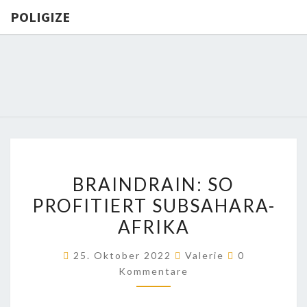
POLIGIZE
POLIGIZE
About
Economy,
Politics,
Diplomacy,
Migration
& Africa
BRAINDRAIN:
BRAINDRAIN: SO
SO
PROFITIERT SUBSAHARA-
PROFITIERT
AFRIKA
SUBSAHARA-
AFRIKA
Kommentare
25. Oktober 2022
Valerie
0
Kommentare