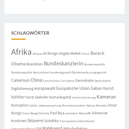
SCHLAGWÖRTER
Afrika
Barack
Ali Bongo
Angela Merkel
Afrique
Armut
Bundeskanzlerin
Obama
Braindrain
Bundesrepublik
Bundesrepublik Deutschland
bundestagswahl
Bundesverfassungsgericht
China
Cameroun
Demokratie
Constitution
Corruption
Deutschland
horst
europawahl
Europäische Union
Gabon
Digitalisierung
Kamerun
köhler
Horst Seehofer
Humankapital
Industrialisierung
Korruption
Omar
köhler
Lebenserwartung
Ministerpräsident
Nelson Mandela
Bongo
Paul Biya
Schwarzer
Omar Bongo Odimba
president
Rohstoffe
Sklaverei
Kontinent
Südafrika
Transparency International
Wahlkampf
USA
Wirtschaftskrise
Unterschleißheim