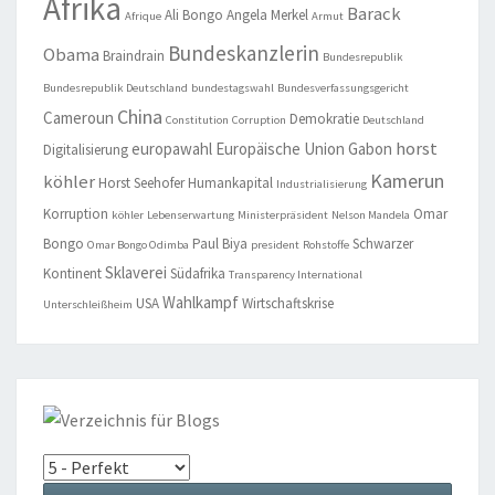
Afrika
Barack
Ali Bongo
Angela Merkel
Afrique
Armut
Bundeskanzlerin
Obama
Braindrain
Bundesrepublik
Bundesrepublik Deutschland
bundestagswahl
Bundesverfassungsgericht
China
Cameroun
Demokratie
Constitution
Corruption
Deutschland
horst
europawahl
Europäische Union
Gabon
Digitalisierung
Kamerun
köhler
Horst Seehofer
Humankapital
Industrialisierung
Korruption
Omar
köhler
Lebenserwartung
Ministerpräsident
Nelson Mandela
Bongo
Paul Biya
Schwarzer
Omar Bongo Odimba
president
Rohstoffe
Sklaverei
Kontinent
Südafrika
Transparency International
Wahlkampf
USA
Wirtschaftskrise
Unterschleißheim