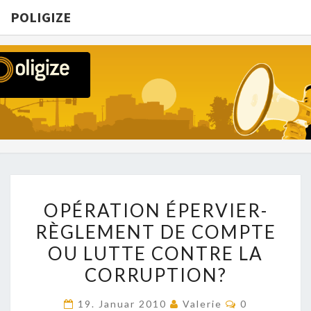
POLIGIZE
POLIGIZE
About
Economy,
Politics,
Diplomacy,
Migration
& Africa
OPÉRATION
OPÉRATION ÉPERVIER-
ÉPERVIER-
RÈGLEMENT DE COMPTE
RÈGLEMENT
OU LUTTE CONTRE LA
DE
COMPTE
CORRUPTION?
OU
Kommentare
19. Januar 2010
Valerie
0
LUTTE