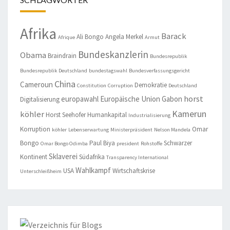
Afrika
Barack
Ali Bongo
Angela Merkel
Afrique
Armut
Bundeskanzlerin
Obama
Braindrain
Bundesrepublik
Bundesrepublik Deutschland
bundestagswahl
Bundesverfassungsgericht
China
Cameroun
Demokratie
Constitution
Corruption
Deutschland
horst
europawahl
Europäische Union
Gabon
Digitalisierung
Kamerun
köhler
Horst Seehofer
Humankapital
Industrialisierung
Korruption
Omar
köhler
Lebenserwartung
Ministerpräsident
Nelson Mandela
Bongo
Paul Biya
Schwarzer
Omar Bongo Odimba
president
Rohstoffe
Sklaverei
Kontinent
Südafrika
Transparency International
Wahlkampf
USA
Wirtschaftskrise
Unterschleißheim