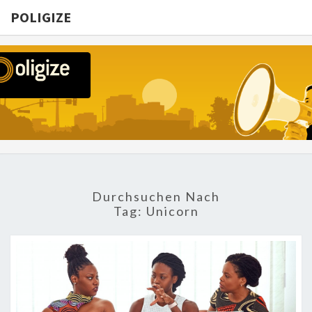
POLIGIZE
POLIGIZE
About
Economy,
Politics,
Diplomacy,
Migration
& Africa
Durchsuchen Nach
Tag:
Unicorn