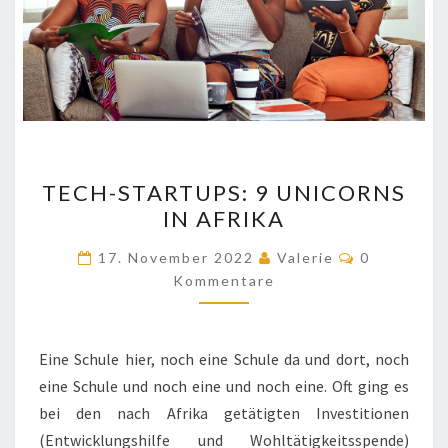
TECH-
TECH-STARTUPS: 9 UNICORNS
STARTUPS:
IN AFRIKA
9
UNICORNS
Kommentar
17. November 2022
Valerie
0
IN
Kommentare
AFRIKA
Eine Schule hier, noch eine Schule da und dort, noch
eine Schule und noch eine und noch eine. Oft ging es
bei den nach Afrika getätigten Investitionen
(Entwicklungshilfe und Wohltätigkeitsspende)