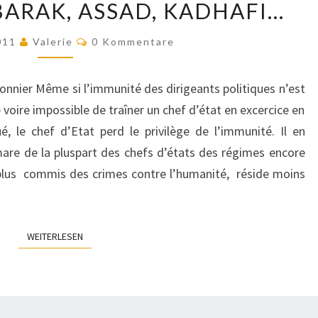
ARAK, ASSAD, KADHAFI…
MOUBARAK,
ASSAD,
Kommentare
2011
Valerie
0 Kommentare
KADHAFI…
sonnier Même si l’immunité des dirigeants politiques n’est
e voire impossible de traîner un chef d’état en excercice en
é, le chef d’Etat perd le privilège de l’immunité. Il en
are de la pluspart des chefs d’états des régimes encore
plus commis des crimes contre l’humanité, réside moins
WEITERLESEN
WEITERLESEN