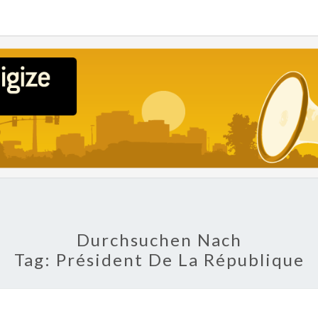
POLI
About
Economy,
Politics,
Diplomacy,
Migration
& Africa
Durchsuchen Nach
Tag:
Président De La République
GBAGBO,