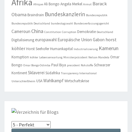
Afrika
Barack
Ali Bongo
Angela Merkel
Afrique
Armut
Bundeskanzlerin
Obama
Braindrain
Bundesrepublik
Bundesrepublik Deutschland
bundestagswahl
Bundesverfassungsgericht
China
Cameroun
Demokratie
Constitution
Corruption
Deutschland
horst
europawahl
Europäische Union
Gabon
Digitalisierung
Kamerun
köhler
Horst Seehofer
Humankapital
Industrialisierung
Korruption
Omar
köhler
Lebenserwartung
Ministerpräsident
Nelson Mandela
Bongo
Paul Biya
Schwarzer
Omar Bongo Odimba
president
Rohstoffe
Sklaverei
Kontinent
Südafrika
Transparency International
Wahlkampf
USA
Wirtschaftskrise
Unterschleißheim