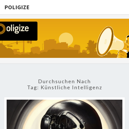
POLIGIZE
POLIGIZE
About
Economy,
Politics,
Diplomacy,
Migration
& Africa
Durchsuchen Nach
Tag:
Künstliche Intelligenz