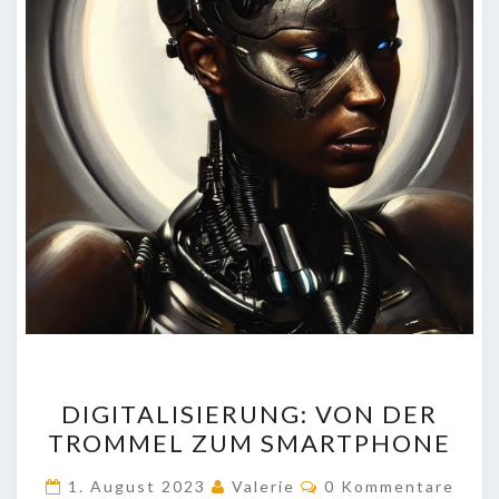
DIGITALISIERUNG:
DIGITALISIERUNG: VON DER
VON
TROMMEL ZUM SMARTPHONE
DER
TROMMEL
Kommentare
1. August 2023
Valerie
0 Kommentare